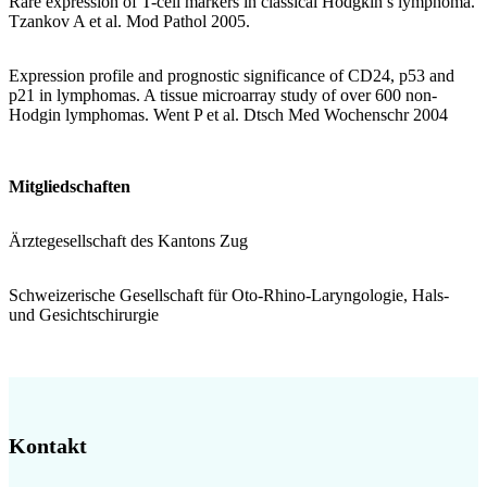
Rare expression of T-cell markers in classical Hodgkin’s lymphoma.
Tzankov A et al. Mod Pathol 2005.
Expression profile and prognostic significance of CD24, p53 and
p21 in lymphomas. A tissue microarray study of over 600 non-
Hodgin lymphomas. Went P et al. Dtsch Med Wochenschr 2004
Mitgliedschaften
Ärztegesellschaft des Kantons Zug
Schweizerische Gesellschaft für Oto-Rhino-Laryngologie, Hals-
und Gesichtschirurgie
Kontakt