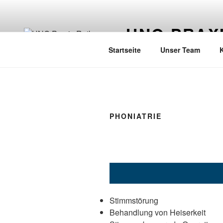
Zum
Inhalt
HNO PRAX
springen
Startseite
Unser Team
PHONIATRIE
Stimmstörung
Behandlung von Heiserkeit