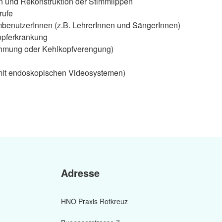
 und Rekonstruktion der Stimmlippen
rufe
mbenutzerInnen (z.B. LehrerInnen und SängerInnen)
pferkrankung
ähmung oder Kehlkopfverengung)
 mit endoskopischen Videosystemen)
Adresse
HNO Praxis Rotkreuz